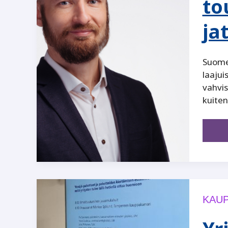
to
ja
Suomes
laajui
vahvis
kuiten
KAUP