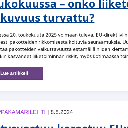
ukokuussa – onko liiket
tkuvuus turvattu?
sa 20. toukokuuta 2025 voimaan tuleva, EU-direktiivii
sesti pakotteiden rikkomisesta koituvia seuraamuksia. 
taa pakotteiden vaikuttavuutta estämällä niiden kiertämi
kin kasvaneet liiketoiminnan riskit, myös kotimaassa toi
Pakotelainsäädännön
Lue artikkeli
uudistus
voimaan
toukokuussa
–
onko
PAKAMARILEHTI
|
8.8.2024
liiketoimintasi
jatkuvuus