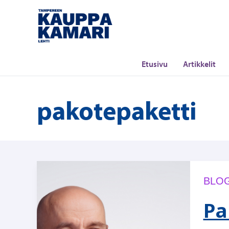
Siirry
sisältöön
Etusivu
Artikkelit
pakotepaketti
BLOG
Pa