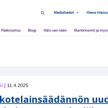
Hae
Mediatiedot
Hieno tilaisu
Pääkirjoitus
Blogi
Näin sen näen
Markkinointi ja myyn
I
|
11.4.2025
kotelainsäädännön uud