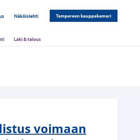
us
Näköislehti
Tampereen kauppakamari
ti
Laki & talous
istus voimaan