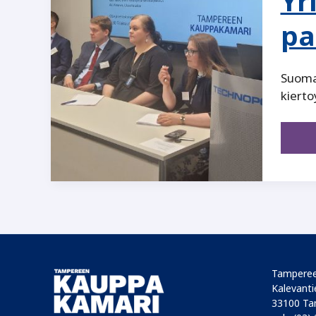
Yr
pa
Suomal
kierto
Tamperee
Kalevantie
33100 Ta