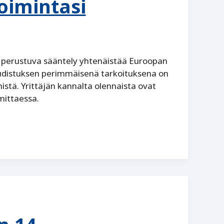
oimintasi
n perustuva sääntely yhtenäistää Euroopan
Uudistuksen perimmäisenä tarkoituksena on
stä. Yrittäjän kannalta olennaista ovat
mittaessa.