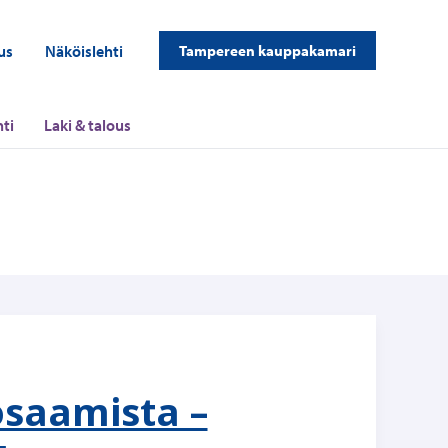
us
Näköislehti
Tampereen kauppakamari
ti
Laki & talous
osaamista –