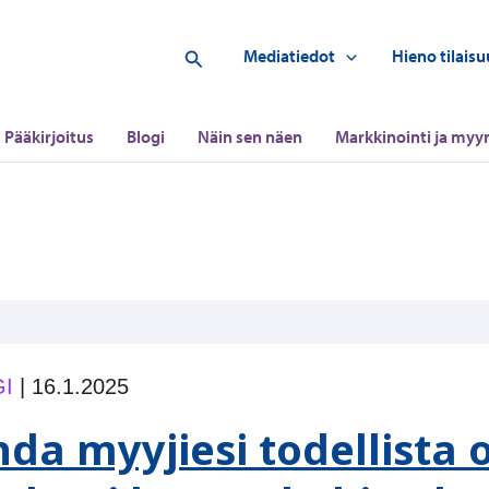
Hae
Mediatiedot
Hieno tilaisu
Pääkirjoitus
Blogi
Näin sen näen
Markkinointi ja myyn
I
|
16.1.2025
hda myyjiesi todellista 