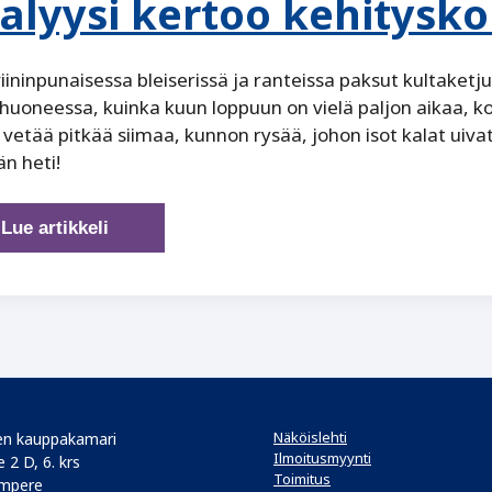
alyysi kertoo kehitysko
iininpunaisessa bleiserissä ja ranteissa paksut kultake
uoneessa, kuinka kuun loppuun on vielä paljon aikaa, koko
vetää pitkää siimaa, kunnon rysää, johon isot kalat uiva
n heti!
Johda
Lue artikkeli
myyjiesi
todellista
osaamista
–
analyysi
kertoo
kehityskohteet
Näköislehti
n kauppakamari
Ilmoitusmyynti
 2 D, 6. krs
Toimitus
mpere