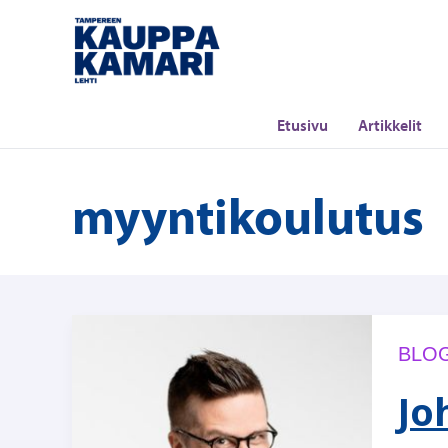
Siirry
sisältöön
Etusivu
Artikkelit
myyntikoulutus
BLOG
Jo