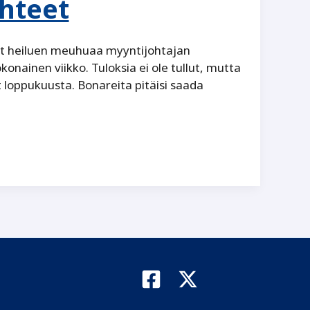
hteet
tjut heiluen meuhuaa myyntijohtajan
nainen viikko. Tuloksia ei ole tullut, mutta
t loppukuusta. Bonareita pitäisi saada