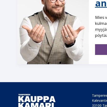
an
Mies v
kulmah
myyjä 
pöytää
Tamperee
Kalevantie
33100 Ta