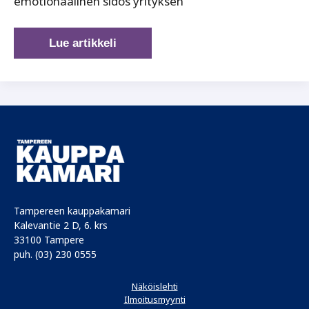
emotionaalinen sidos yrityksen
Yritysten
Lue artikkeli
maine
istuu
hallituksen
pöydällä
Tampereen kauppakamari
Kalevantie 2 D, 6. krs
33100 Tampere
puh. (03) 230 0555
Näköislehti
Ilmoitusmyynti