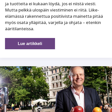
ja tuotteita ei kukaan löydä, jos ei niistä viesti.
Mutta pelkkä ulospäin viestiminen ei riitä. Liike-
elämässä rakennettua positiivista mainetta pitää
myös osata ylläpitää, varjella ja ohjata – etenkin
ääritilanteissa.
Maineenhallinnan
Lue artikkeli
keinot
ovat
maailman
vahvimpia
työkaluja,
mutta
vain
oikein
käytettyinä