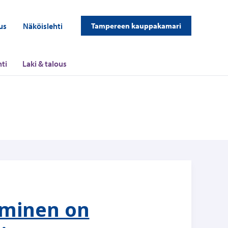
us
Näköislehti
Tampereen kauppakamari
ti
Laki & talous
täminen on