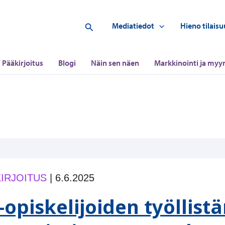
Hae
Mediatiedot
Hieno tilaisu
Pääkirjoitus
Blogi
Näin sen näen
Markkinointi ja myyn
IRJOITUS
|
6.6.2025
-opiskelijoiden työllis