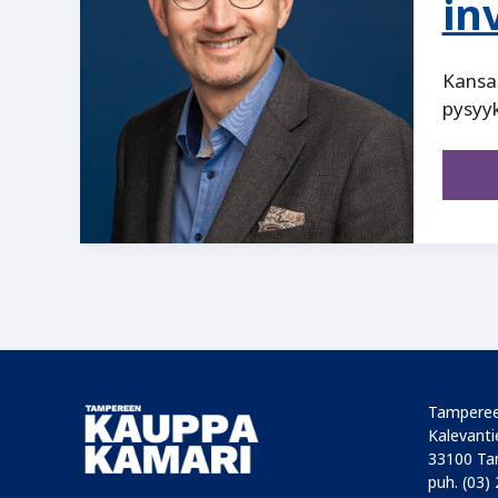
in
Kansai
pysyy
Tamperee
Kalevantie
33100 Ta
puh. (03)