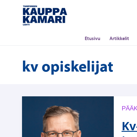
Siirry
sisältöön
Etusivu
Artikkelit
kv opiskelijat
PÄÄK
Kv