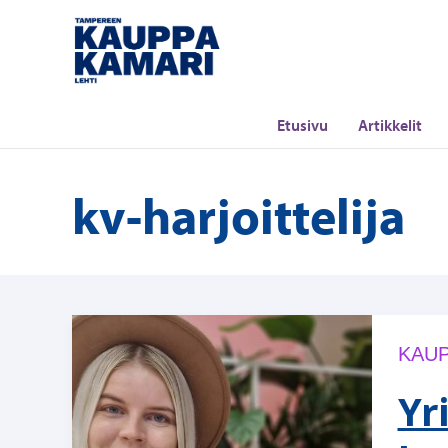
Siirry
sisältöön
Etusivu
Artikkelit
kv-harjoittelija
KAUP
Yr