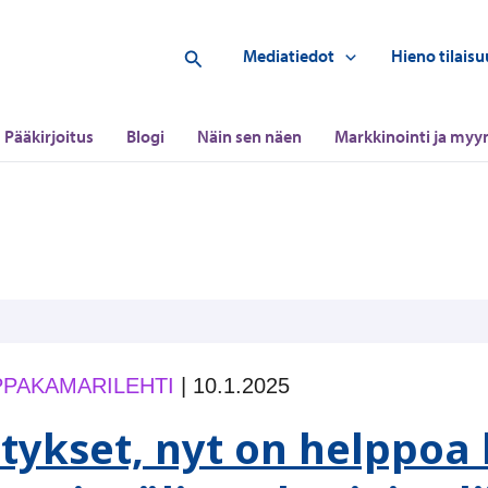
Hae
Mediatiedot
Hieno tilaisu
Pääkirjoitus
Blogi
Näin sen näen
Markkinointi ja myyn
PAKAMARILEHTI
|
10.1.2025
itykset, nyt on helppoa