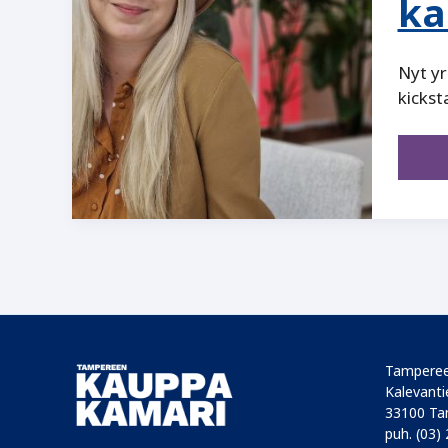
ka
Nyt yr
kickst
Tamperee
Kalevantie
33100 Ta
puh. (03)