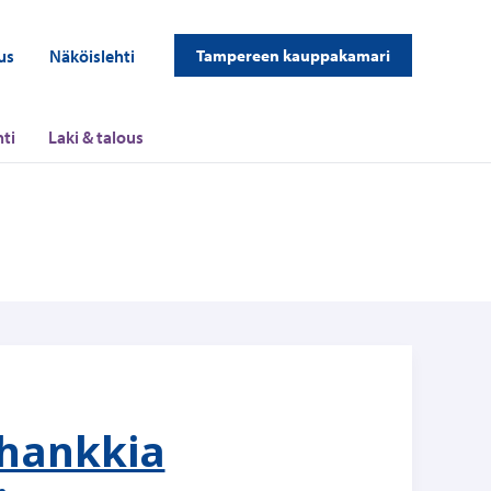
us
Näköislehti
Tampereen kauppakamari
ti
Laki & talous
 hankkia