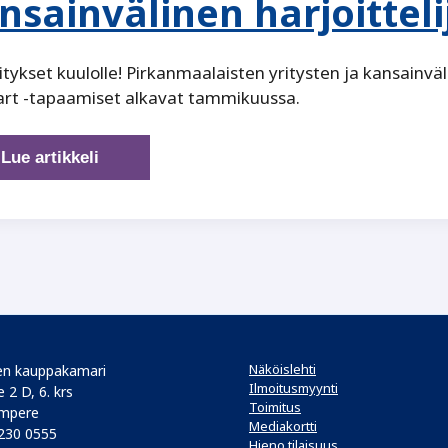
nsainvälinen harjoitteli
itykset kuulolle! Pirkanmaalaisten yritysten ja kansainvä
art -tapaamiset alkavat tammikuussa.
Yritykset,
Lue artikkeli
nyt
on
helppoa
hankkia
kansainvälinen
harjoittelija
Näköislehti
n kauppakamari
Ilmoitusmyynti
 2 D, 6. krs
Toimitus
mpere
Mediakortti
 230 0555
Hieno tilaisuus