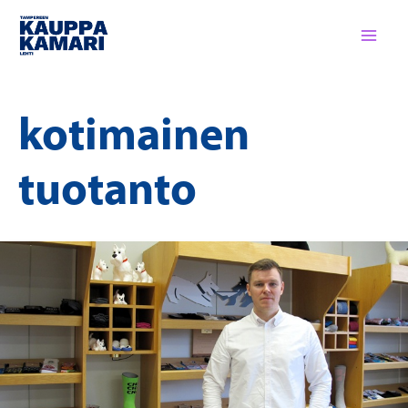
Siirry
sisältöön
kotimainen
tuotanto