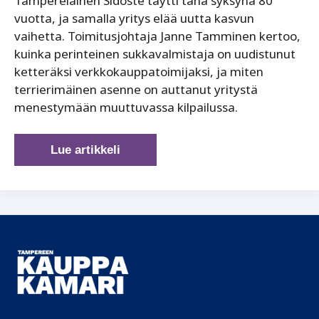
Tamperelainen Sidoste täytti tänä syksynä 80
vuotta, ja samalla yritys elää uutta kasvun
vaihetta. Toimitusjohtaja Janne Tamminen kertoo,
kuinka perinteinen sukkavalmistaja on uudistunut
ketteräksi verkkokauppatoimijaksi, ja miten
terrierimäinen asenne on auttanut yritystä
menestymään muuttuvassa kilpailussa.
80
Lue artikkeli
vuotta
sukkia
ja
sinnikkyyttä
–
Sidoste
jatkaa
vahvana
kotimaisena