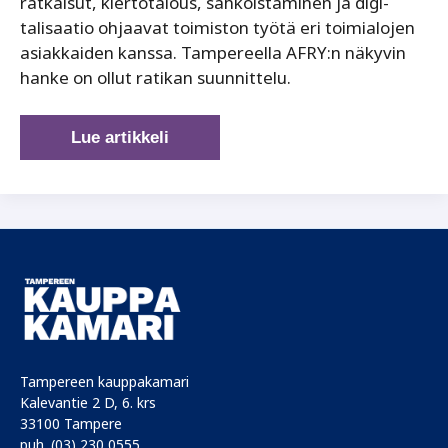
ratkaisut, kiertotalous, sähköistäminen ja digi­
talisaatio ohjaavat toimiston työtä eri toimialojen
asiakkaiden kanssa. Tampereella AFRY:n näkyvin
hanke on ollut ratikan suunnittelu.
AFRY:ssa
Lue artikkeli
muutos
nähdään
mahdollisuutena
Tampereen kauppakamari
Kalevantie 2 D, 6. krs
33100 Tampere
puh. (03) 230 0555