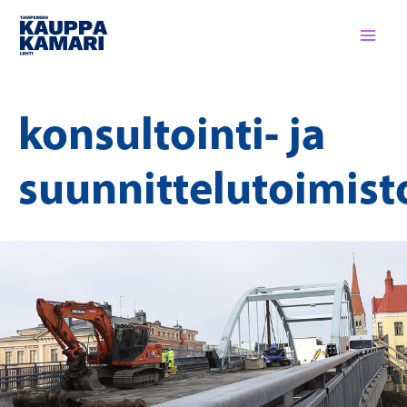
Siirry
sisältöön
konsultointi- ja
suunnittelutoimist