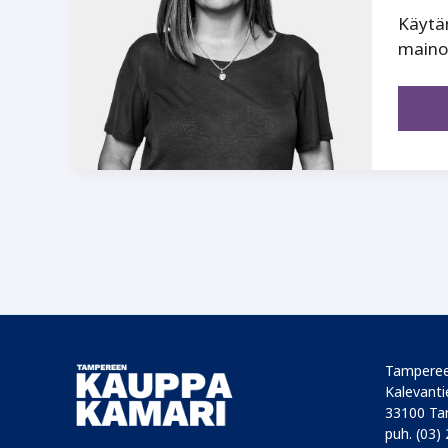
Käytä
mainos
Tamperee
Kalevantie
33100 Ta
puh. (03)