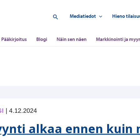
Hae
Mediatiedot
Hieno tilaisu
Pääkirjoitus
Blogi
Näin sen näen
Markkinointi ja myyn
I
|
4.12.2024
ynti alkaa ennen kuin 