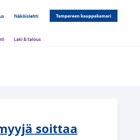
us
Näköislehti
Tampereen kauppakamari
ti
Laki & talous
myyjä soittaa