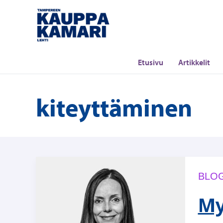
Siirry
sisältöön
Etusivu
Artikkelit
kiteyttäminen
BLOG
My