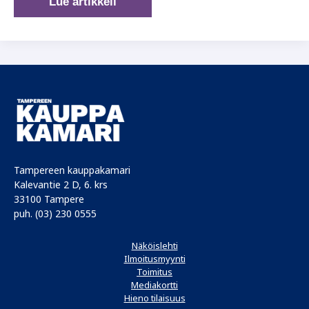
Kasvun
Lue artikkeli
edellytykset
on
turvattava
kaupunkiseuduilla
Tampereen kauppakamari
Kalevantie 2 D, 6. krs
33100 Tampere
puh. (03) 230 0555
Näköislehti
Ilmoitusmyynti
Toimitus
Mediakortti
Hieno tilaisuus