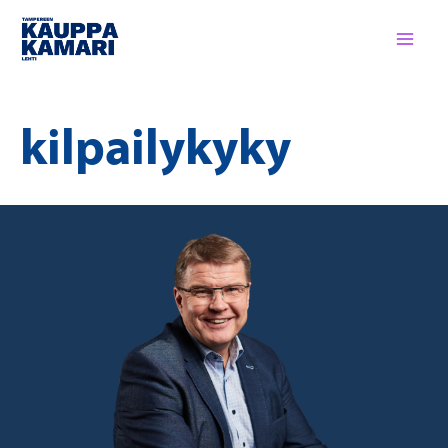
Siirry
sisältöön
kilpailykyky