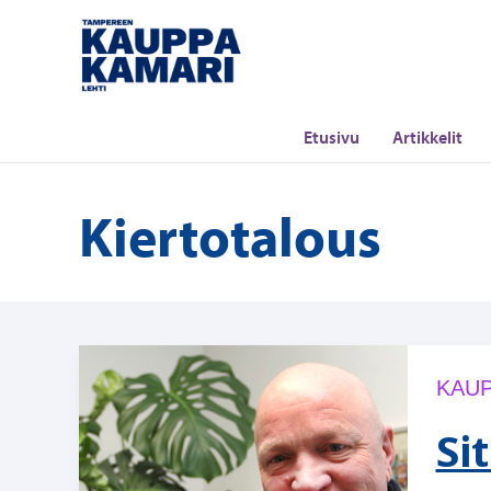
Siirry
sisältöön
Etusivu
Artikkelit
Kiertotalous
KAUP
Si