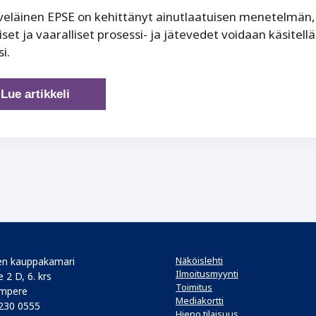
veläinen EPSE on kehittänyt ainutlaatuisen menetelmän, jo
liset ja vaaralliset prosessi- ja jätevedet voidaan käsitel
i.
Sitkeys
Lue artikkeli
avasi
EPSE
Oy:lle
ovet
onnistumiseen
Näköislehti
n kauppakamari
Ilmoitusmyynti
 2 D, 6. krs
Toimitus
mpere
Mediakortti
 230 0555
Hieno tilaisuus