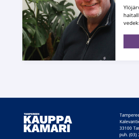
Ylöjär
haital
vedeks
Tamperee
Kalevantie
33100 Ta
puh. (03)