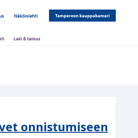
us
Näköislehti
Tampereen kauppakamari
ti
Laki & talous
 ovet onnistumiseen