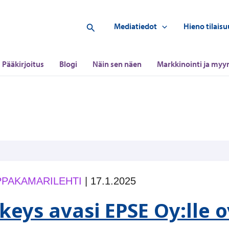
Hae
Mediatiedot
Hieno tilaisu
Pääkirjoitus
Blogi
Näin sen näen
Markkinointi ja myyn
PAKAMARILEHTI
|
17.1.2025
tkeys avasi EPSE Oy:lle