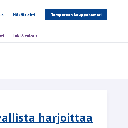
us
Näköislehti
Tampereen kauppakamari
ti
Laki & talous
llista harjoittaa