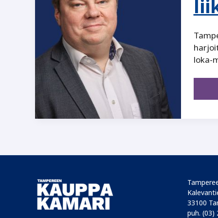
li
Tamper
harjoi
loka-
Tamperee
Kalevantie
33100 Ta
puh. (03)