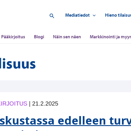
Hae
Mediatiedot
Hieno tilaisu
Pääkirjoitus
Blogi
Näin sen näen
Markkinointi ja myyn
lisuus
IRJOITUS
|
21.2.2025
skustassa edelleen turva