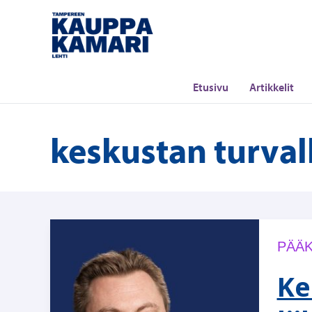
Siirry
sisältöön
Etusivu
Artikkelit
keskustan turval
PÄÄK
Ke