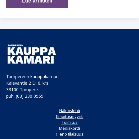
Projektipäälliköstä
Lue artikkeli
tulevaisuuden
johtajaksi
Tampereen kauppakamari
Kalevantie 2 D, 6. krs
33100 Tampere
puh. (03) 230 0555
Näköislehti
Ilmoitusmyynti
Toimitus
Mediakortti
Hieno tilaisuus