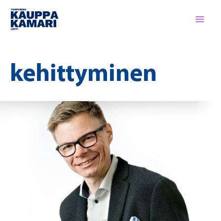
Siirry
sisältöön
kehittyminen