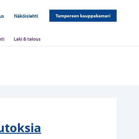
us
Näköislehti
Tampereen kauppakamari
ti
Laki & talous
utoksia