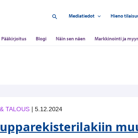
Hae
Mediatiedot
Hieno tilaisu
Pääkirjoitus
Blogi
Näin sen näen
Markkinointi ja myyn
 & TALOUS
|
5.12.2024
upparekisterilakiin mu