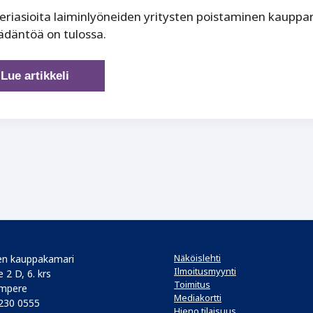
eriasioita laiminlyöneiden yritysten poistaminen kauppar
ädäntöä on tulossa.
Kaupparekisterilakiin
Lue artikkeli
muutoksia
Näköislehti
n kauppakamari
Ilmoitusmyynti
 2 D, 6. krs
Toimitus
mpere
Mediakortti
 230 0555
Hieno tilaisuus