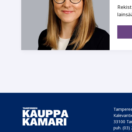
Rekist
lainsä
Tamperee
Kalevantie
33100 Ta
puh. (03)