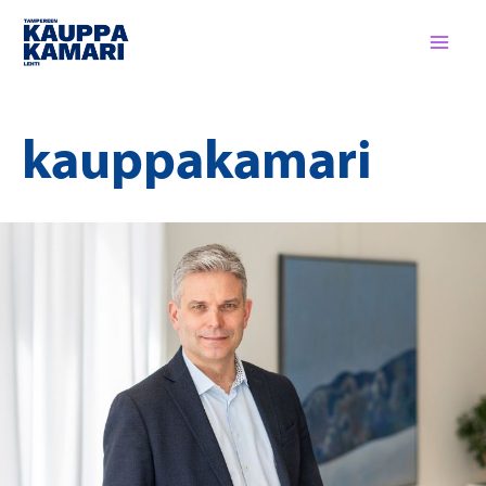
Siirry
sisältöön
kauppakamari