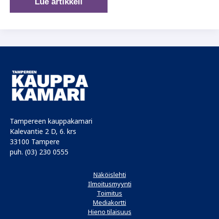
Vaikuttavia
Lue artikkeli
kohtaamisia
Tampereen kauppakamari
Kalevantie 2 D, 6. krs
33100 Tampere
puh. (03) 230 0555
Näköislehti
Ilmoitusmyynti
Toimitus
Mediakortti
Hieno tilaisuus