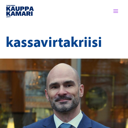
Siirry
sisältöön
kassavirtakriisi