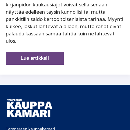
kirjanpidon kuukausiajot voivat sellaisenaan
näyttää edelleen täysin kunnollisilta, mutta
pankkitilin saldo kertoo toisenlaista tarinaa. Myynti
kulkee, laskut lähtevät ajallaan, mutta rahat eivät
palaudu kassaan samaa tahtia kuin ne lähtevät
ulos.
Kassavirtakriisien
Lue artikkeli
anatomia:
mitä
data
kertoo,
ja
miten
kriisi
voidaan
tunnistaa
Tampereen kauppakamari