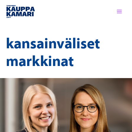
Siirry
sisältöön
kansainväliset
markkinat