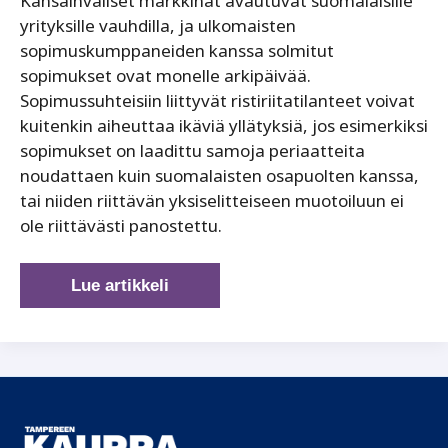
Kansainväliset markkinat avautuvat suomalaisille
yrityksille vauhdilla, ja ulkomaisten
sopimuskumppaneiden kanssa solmitut
sopimukset ovat monelle arkipäivää.
Sopimussuhteisiin liittyvät ristiriitatilanteet voivat
kuitenkin aiheuttaa ikäviä yllätyksiä, jos esimerkiksi
sopimukset on laadittu samoja periaatteita
noudattaen kuin suomalaisten osapuolten kanssa,
tai niiden riittävän yksiselitteiseen muotoiluun ei
ole riittävästi panostettu.
Kansainväliset
Lue artikkeli
yrityssopimukset
–
sopimus-
ja
vero-
oikeudellisia