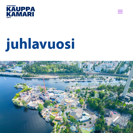
Siirry
sisältöön
juhlavuosi