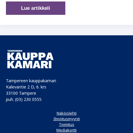
Särkänniemen
Lue artikkeli
huvipuisto
täyttää
pyöreät
50
vuotta
Tampereen kauppakamari
Kalevantie 2 D, 6. krs
33100 Tampere
puh. (03) 230 0555
Näköislehti
Ilmoitusmyynti
Toimitus
Mediakortti