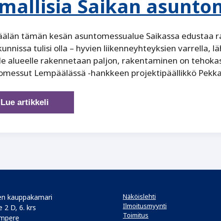
imallisia Saikan asunto
älän tämän kesän asuntomessualue Saikassa edustaa rak
unnissa tulisi olla – hyvien liikenneyhteyksien varrella, läh
le alueelle rakennetaan paljon, rakentaminen on tehokas
omessut Lempäälässä -hankkeen projektipäällikkö Pekk
Tiiviys,
Lue artikkeli
ilmastoviisaus
ja
lapsiystävällisyys
leimallisia
Saikan
asuntomessualueelle
Näköislehti
n kauppakamari
Ilmoitusmyynti
 2 D, 6. krs
Toimitus
mpere