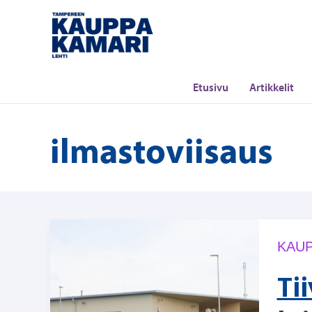
Siirry
sisältöön
Etusivu
Artikkelit
ilmastoviisaus
KAUP
Ti