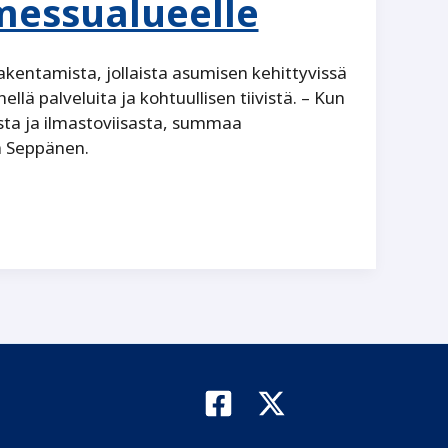
messualueelle
entamista, jollaista asumisen kehittyvissä
ellä palveluita ja kohtuullisen tiivistä. – Kun
ta ja ­ilmastoviisasta, summaa
a Seppänen.