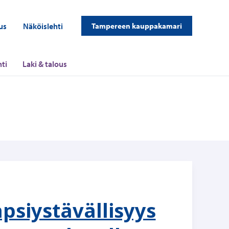
us
Näköislehti
Tampereen kauppakamari
ti
Laki & talous
lapsiystävällisyys