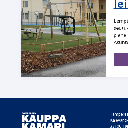
le
Lempä
seutuk
pienel
Asunt
Tamperee
Kalevantie
33100 Ta