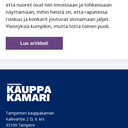
että nuoret ovat niin innoissaan ja tohkeissaan
näyttämään, mihin heistä on, että rapatessa
roiskuu ja konkarit joutuvat siivoamaan jäljet.
Yleistyksiä kumpikin, mutta totta toinen puoli.
Johdatko
Lue artikkeli
henkilöitä
iän
vai
toimintakyvyn
näkökulmasta?
Tampereen kauppakamari
Kalevantie 2 D, 6. krs
33100 Tampere