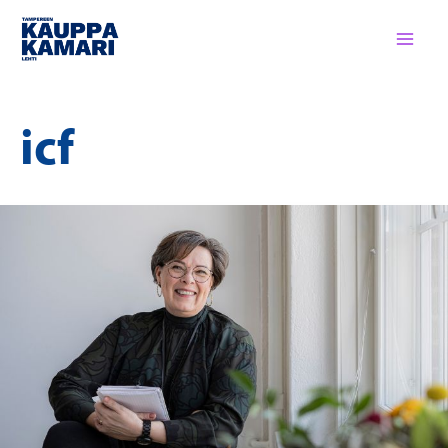
Siirry
sisältöön
icf