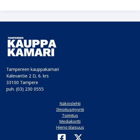
kesä
on
täynnä
uusia
elämyksiä
Tampereen kauppakamari
Kalevantie 2 D, 6. krs
33100 Tampere
puh. (03) 230 0555
Näköislehti
Ilmoitusmyynti
Toimitus
Mediakortti
Hieno tilaisuus