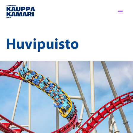
Siirry
sisältöön
Huvipuisto