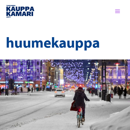
Siirry
sisältöön
huumekauppa