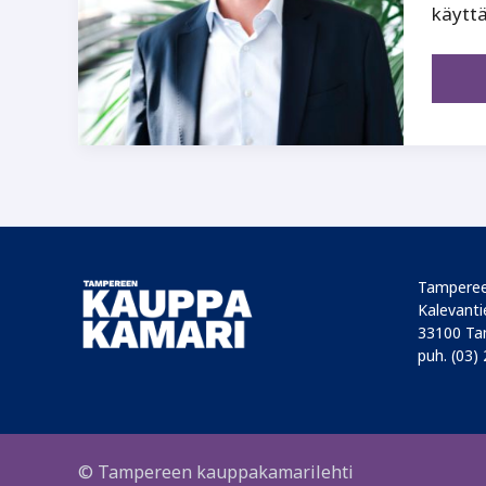
käyttä
Tamperee
Kalevantie
33100 Ta
puh. (03)
© Tampereen kauppakamarilehti