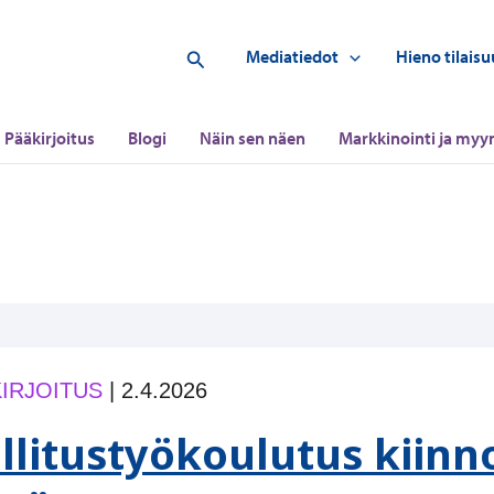
Hae
Mediatiedot
Hieno tilaisu
Pääkirjoitus
Blogi
Näin sen näen
Markkinointi ja myyn
IRJOITUS
|
2.4.2026
llitustyökoulutus kiinn