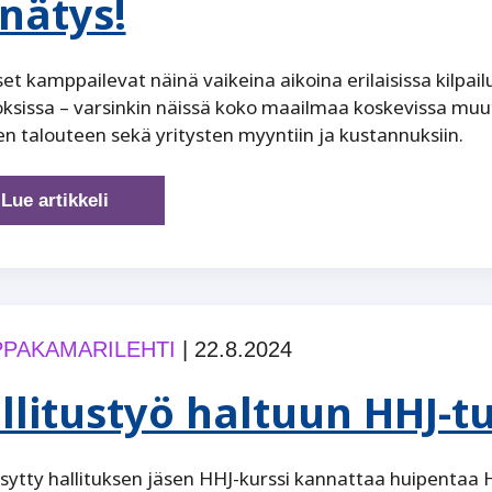
nätys!
set kamppailevat näinä vaikeina aikoina erilaisissa kilpai
sissa – varsinkin näissä koko maailmaa koskevissa muut
 talouteen sekä yritysten myyntiin ja kustannuksiin.
Hallitustyökoulutus
Lue artikkeli
kiinnostaa
–
uusi
ennätys!
PAKAMARILEHTI
|
22.8.2024
llitustyö haltuun HHJ-t
ytty hallituksen jäsen HHJ-kurssi kannattaa huipentaa H