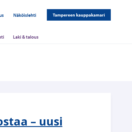
us
Näköislehti
Tampereen kauppakamari
ti
Laki & talous
ostaa – uusi