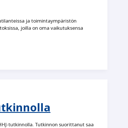
lutilanteissa ja toimintaympäristön
oksissa, joilla on oma vaikutuksensa
utkinnolla
HJ-tutkinnolla. Tutkinnon suorittanut saa