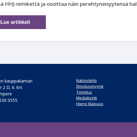
ä HHJ-nimikettä ja osoittaa näin perehtyneisyytensä hall
Hallitustyö
Lue artikkeli
haltuun
HHJ-
tutkinnolla
Näköislehti
n kauppakamari
Ilmoitusmyynti
 2 D, 6. krs
Toimitus
mpere
Mediakortti
 230 0555
Hieno tilaisuus