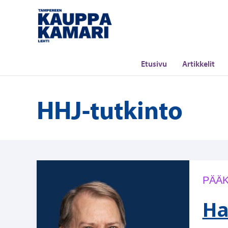
Siirry
sisältöön
Etusivu
Artikkelit
HHJ-tutkinto
PÄÄK
Ha