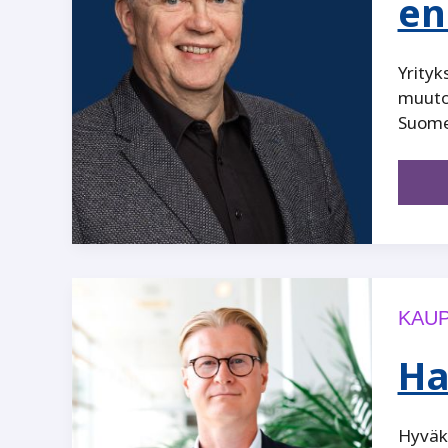
en
Yrityk
muutok
Suomen
KAUP
Ha
Hyväks