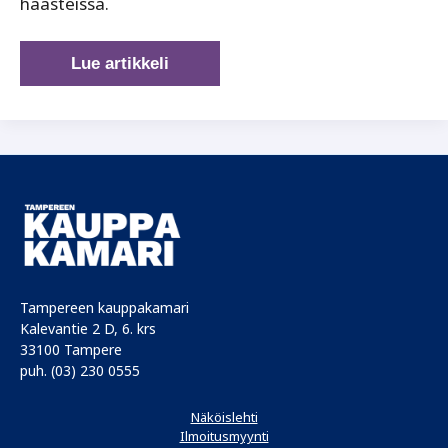
haasteissa.
Vaikuttavia
Lue artikkeli
kohtaamisia
Tampereen kauppakamari
Kalevantie 2 D, 6. krs
33100 Tampere
puh. (03) 230 0555
Näköislehti
Ilmoitusmyynti