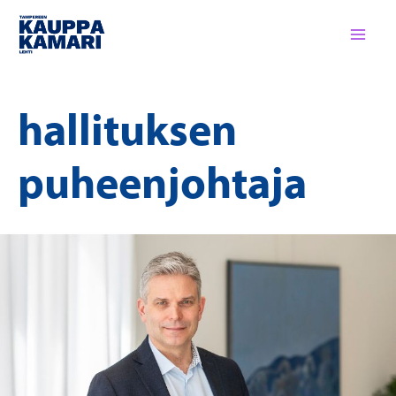
Siirry
sisältöön
hallituksen
puheenjohtaja