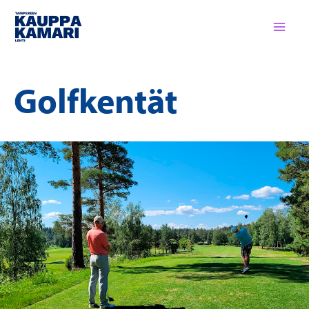
Siirry
sisältöön
Golfkentät