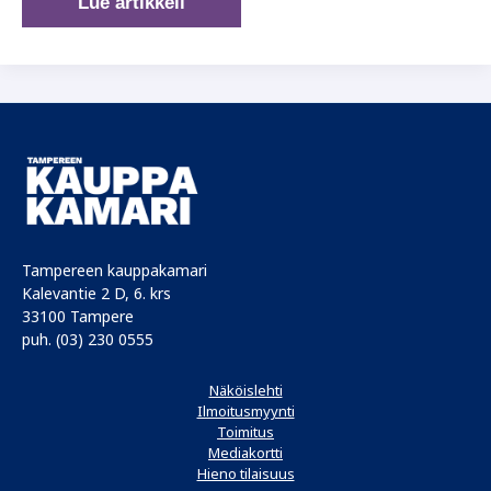
Tampereen
Lue artikkeli
seudun
golfkentät
tarjoavat
haasteita
Tampereen kauppakamari
Kalevantie 2 D, 6. krs
33100 Tampere
puh. (03) 230 0555
Näköislehti
Ilmoitusmyynti
Toimitus
Mediakortti
Hieno tilaisuus