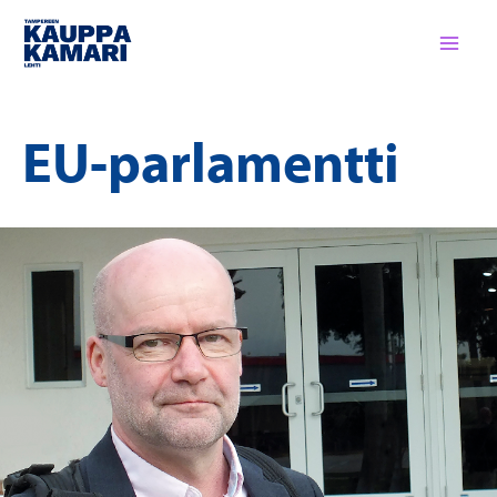
Siirry
sisältöön
EU-parlamentti