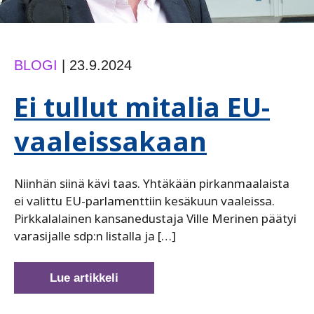
BLOGI
|
23.9.2024
Ei tullut mitalia EU-
vaaleissakaan
Niinhän siinä kävi taas. Yhtäkään pirkanmaalaista
ei valittu EU-parlamenttiin kesäkuun vaaleissa.
Pirkkalalainen kansanedustaja ­Ville Merinen päätyi
varasijalle sdp:n listalla ja […]
Ei
Lue artikkeli
tullut
mitalia