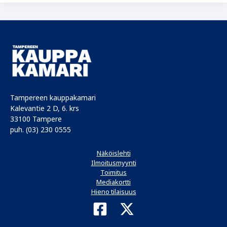
EU-
vaaleissakaan
Tampereen kauppakamari
Kalevantie 2 D, 6. krs
33100 Tampere
puh. (03) 230 0555
Näköislehti
Ilmoitusmyynti
Toimitus
Mediakortti
Hieno tilaisuus