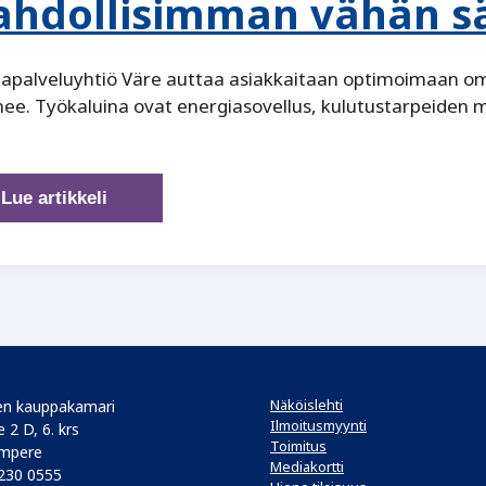
hdollisimman vähän s
apalveluyhtiö Väre auttaa asiakkaitaan optimoimaan om
ee. Työkaluina ovat energiasovellus, kulutustarpeiden
Sähköyhtiö,
Lue artikkeli
joka
yrittää
myydä
mahdollisimman
vähän
sähköä
Näköislehti
n kauppakamari
Ilmoitusmyynti
 2 D, 6. krs
Toimitus
mpere
Mediakortti
 230 0555