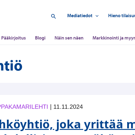
Hae
Mediatiedot
Hieno tilaisu
Pääkirjoitus
Blogi
Näin sen näen
Markkinointi ja myyn
htiö
PAKAMARILEHTI
|
11.11.2024
hköyhtiö, joka yrittää