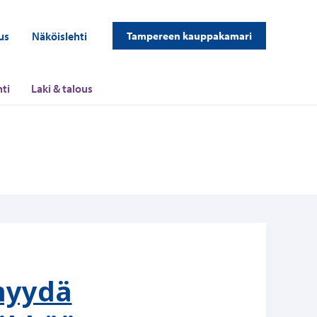
us
Näköislehti
Tampereen kauppakamari
ti
Laki & talous
 myydä