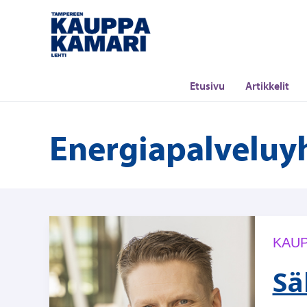
Siirry
sisältöön
Etusivu
Artikkelit
Energiapalveluy
KAUP
Sä