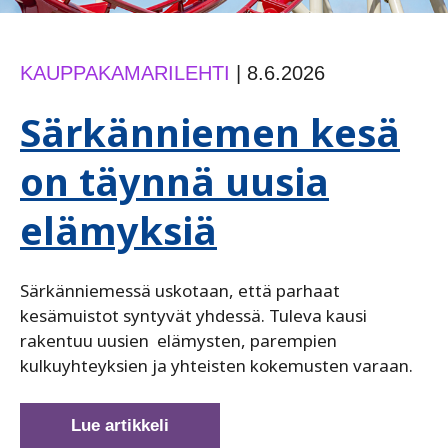
KAUPPAKAMARILEHTI
|
8.6.2026
Särkänniemen kesä
on täynnä uusia
elämyksiä
Särkänniemessä uskotaan, että parhaat
kesämuistot syntyvät yhdessä. Tuleva kausi
rakentuu uusien elämysten, parempien
kulkuyhteyksien ja yhteisten kokemusten varaan.
Särkänniemen
Lue artikkeli