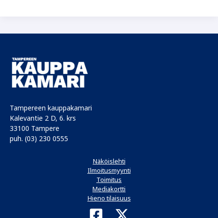
kesä
on
täynnä
uusia
elämyksiä
Tampereen kauppakamari
Kalevantie 2 D, 6. krs
33100 Tampere
puh. (03) 230 0555
Näköislehti
Ilmoitusmyynti
Toimitus
Mediakortti
Hieno tilaisuus