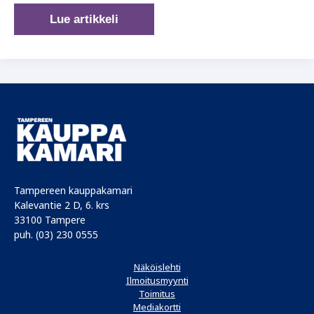
Coxamainen
Lue artikkeli
malli
tuottaa
Coxa-
maineen
Tampereen kauppakamari
Kalevantie 2 D, 6. krs
33100 Tampere
puh. (03) 230 0555
Näköislehti
Ilmoitusmyynti
Toimitus
Mediakortti