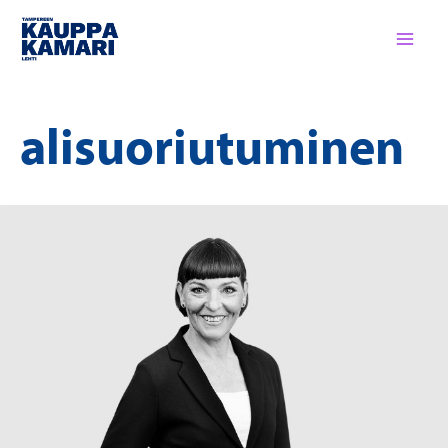
Siirry
sisältöön
alisuoriutuminen