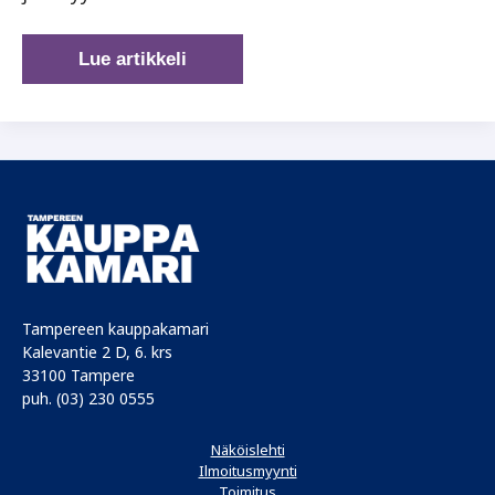
Alle
Lue artikkeli
tavoitteiden
–
mikä
avuksi?
Tampereen kauppakamari
Kalevantie 2 D, 6. krs
33100 Tampere
puh. (03) 230 0555
Näköislehti
Ilmoitusmyynti
Toimitus